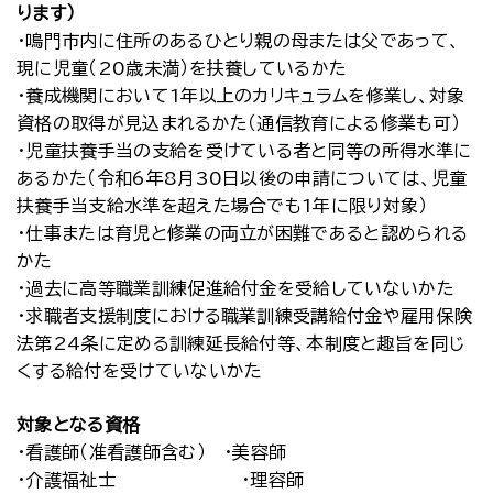
ります）
・鳴門市内に住所のあるひとり親の母または父であって、
現に児童（20歳未満）を扶養しているかた
・養成機関において1年以上のカリキュラムを修業し、対象
資格の取得が見込まれるかた（通信教育による修業も可）
・児童扶養手当の支給を受けている者と同等の所得水準に
あるかた（令和6年8月30日以後の申請については、児童
扶養手当支給水準を超えた場合でも1年に限り対象）
・仕事または育児と修業の両立が困難であると認められる
かた
・過去に高等職業訓練促進給付金を受給していないかた
・求職者支援制度における職業訓練受講給付金や雇用保険
法第24条に定める訓練延長給付等、本制度と趣旨を同じ
くする給付を受けていないかた
対象となる資格
・看護師（准看護師含む） ・美容師
・介護福祉士 ・理容師