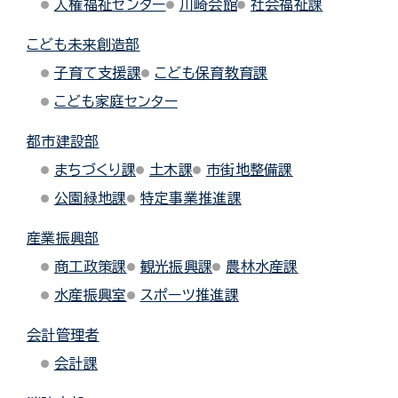
人権福祉センター
川崎会館
社会福祉課
こども未来創造部
子育て支援課
こども保育教育課
こども家庭センター
都市建設部
まちづくり課
土木課
市街地整備課
公園緑地課
特定事業推進課
産業振興部
商工政策課
観光振興課
農林水産課
水産振興室
スポーツ推進課
会計管理者
会計課