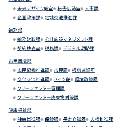
未来デザイン総室
秘書広聴室
人事課
企画政策課
地域交通推進課
総務部
総務財政課
公共施設マネジメント課
契約検査室
税務課
デジタル戦略課
市民環境部
市民協働推進課
市民課
板東連絡所
文化交流推進課
ドイツ館
環境政策課
クリーンセンター管理課
クリーンセンター廃棄物対策課
健康福祉部
健康増進課
保険課
長寿介護課
人権推進課