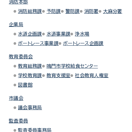
消防本部
消防総務課
予防課
警防課
消防署
大麻分署
企業局
水道企画課
水道事業課
浄水場
ボートレース事業課
ボートレース企画課
教育委員会
教育総務課
鳴門市学校給食センター
学校教育課
教育支援室
社会教育人権室
図書館
市議会
議会事務局
監査委員
監査委員事務局