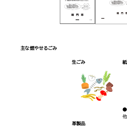
主な燃やせるごみ
生ごみ
紙
●
他
革製品