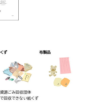
くず
布製品
資源ごみ回収団体
で回収できない紙くず