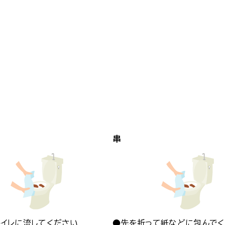
串
トイレに流してください
●先を折って紙などに包んで