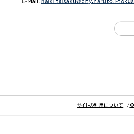
E-Mail
：
haiki_taisaku@city.naruto.i-toku
サイトの利用について