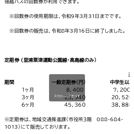
徳島バスの回数券が利用できます。
※回数券の使用期限は、令和9年3月31日までです。
※回数券の販売は、令和8年3月16日に終了しました。
定期券 (里浦粟津運動公園線・高島線のみ）
通
期間
一般定期券（円）
中学生以
１ヶ月
８，４００
７，２００
スクロールできます
３ヶ月
２３，９４０
２０，５２０
６ヶ月
４５，３６０
３８，８８０
※定期券は、地域交通推進課（市役所３階 088-684-
1013）にて販売しております。