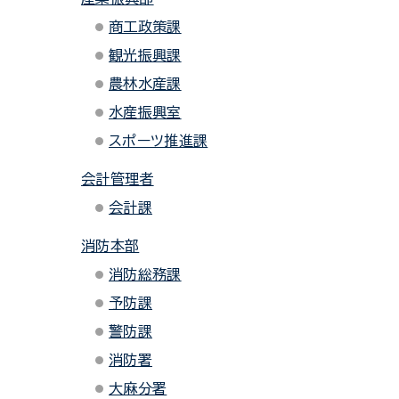
商工政策課
観光振興課
農林水産課
水産振興室
スポーツ推進課
会計管理者
会計課
消防本部
消防総務課
予防課
警防課
消防署
大麻分署