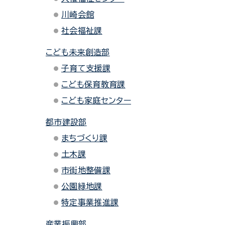
川崎会館
社会福祉課
こども未来創造部
子育て支援課
こども保育教育課
こども家庭センター
都市建設部
まちづくり課
土木課
市街地整備課
公園緑地課
特定事業推進課
産業振興部