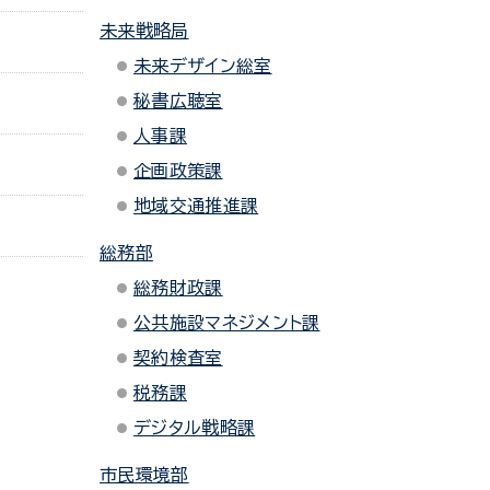
未来戦略局
未来デザイン総室
秘書広聴室
人事課
企画政策課
地域交通推進課
総務部
総務財政課
公共施設マネジメント課
契約検査室
税務課
デジタル戦略課
市民環境部