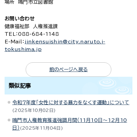
場所 鳴門市立図書館
お問い合わせ
健康福祉部 人権推進課
TEL
：088-684-1148
E-Mail
：
jinkensuishin@city.naruto.i-
tokushima.jp
前のページへ戻る
類似記事
令和７年度「女性に対する暴力をなくす運動」について
2025年10月02日
鳴門市人権教育推進強調月間（11月10日～12月10
日）
2025年11月04日