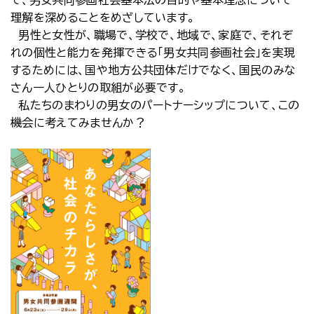
て、男女共同参画社会基本法の目的や基本理念について
理解を深めることをめざしています。
男性と女性が、職場で、学校で、地域で、家庭で、それぞ
れの個性と能力を発揮できる「男女共同参画社会」を実現
するためには、国や地方公共団体だけでなく、国民のみな
さん一人ひとりの取組が必要です。
私たちのまわりの男女のパートナーシップについて、この
機会に考えてみませんか？