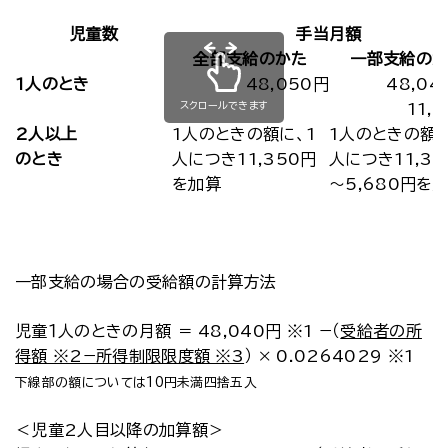
児童数
手当月額
全部支給のかた
一部支給の
1人のとき
48,050円
48,0
スクロールできます
11,
2人以上
1人のときの額に、1
1人のときの額に
のとき
人につき11,350円
人につき11,34
を加算
～5,680円を
一部支給の場合の受給額の計算方法
児童１人のときの月額 ＝ 48,040円 ※1 −（
受給者の所
得額 ※2−所得制限限度額 ※3
） × 0.0264029 ※1
下線部の額については10円未満四捨五入
＜児童2人目以降の加算額＞