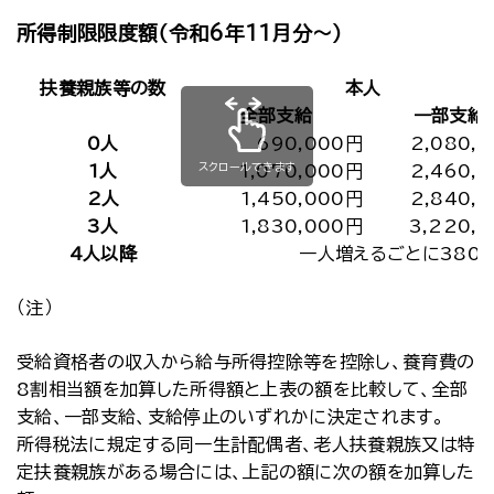
所得制限限度額（令和6年11月分～）
扶養親族等の数
本人
全部支給
一部支給
0人
690,000円
2,080,
スクロールできます
1人
1,070,000円
2,460,
2人
1,450,000円
2,840,
3人
1,830,000円
3,220,
4人以降
一人増えるごとに380,
（注）
受給資格者の収入から給与所得控除等を控除し、養育費の
8割相当額を加算した所得額と上表の額を比較して、全部
支給、一部支給、支給停止のいずれかに決定されます。
所得税法に規定する同一生計配偶者、老人扶養親族又は特
定扶養親族がある場合には、上記の額に次の額を加算した