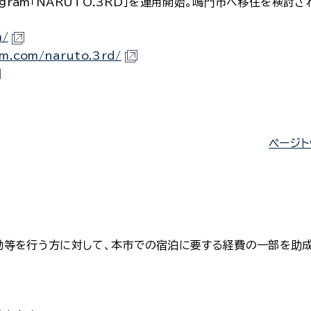
gram「NARUTO.3RD」を運用開始。鳴門市へ移住を検討
m/
am.com/naruto.3rd/
ページト
動等を行う方に対して、本市での宿泊に要する経費の一部を助成