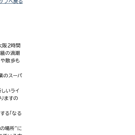
ップへ戻る
大阪２時間
大級の渦潮
りや散歩も
業のスーパ
新しいライ
りますの
する「なる
の場所”に