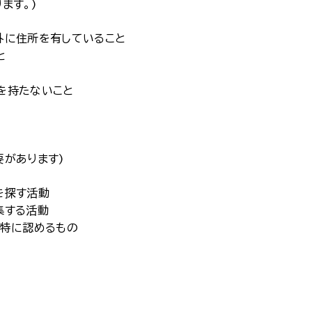
ます。)
外に住所を有していること
と
を持たないこと
があります)
を探す活動
集する活動
が特に認めるもの