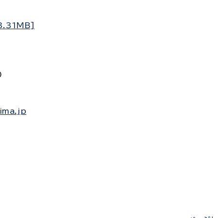
.31MB]
0
ima.jp