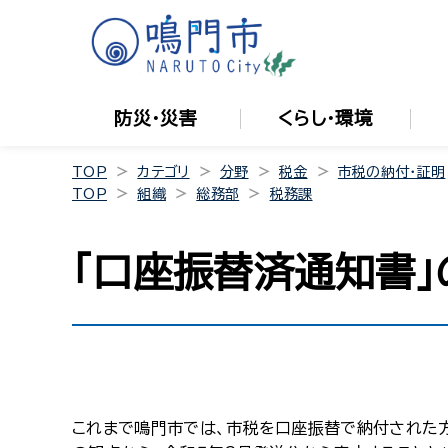
防災・災害
くらし・環境
TOP
カテゴリ
分野
税金
市税の納付・証明
TOP
組織
総務部
税務課
「口座振替済通知書
これまで鳴門市では、市税を口座振替で納付された方