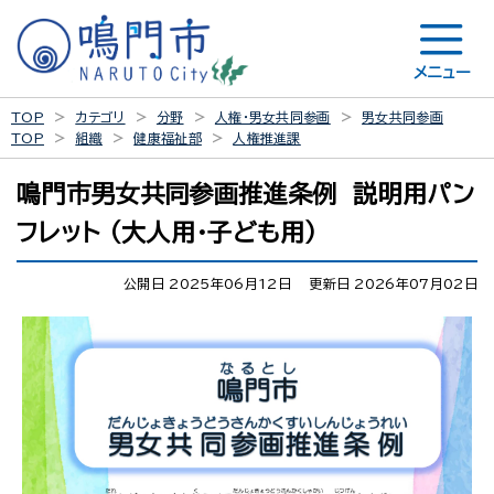
メニュー
TOP
カテゴリ
分野
人権・男女共同参画
男女共同参画
TOP
組織
健康福祉部
人権推進課
鳴門市男女共同参画推進条例 説明用パン
フレット （大人用・子ども用）
公開日 2025年06月12日
更新日 2026年07月02日