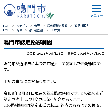
メニュー
TOP
カテゴリ
分野
都市環境の整備
道路・街路
TOP
組織
都市建設部
土木課
鳴門市認定路線網図
公開日 2025年06月26日
更新日 2026年04月30日
鳴門市が道路法に基づき市道として認定した路線網図で
す。
下記の事項にご留意ください。
令和8年３月３１日現在の認定路線網図です。その後の市道
認定や廃止により変更になる場合があります。
この路線網図は認定市道の起点、終点のおおよその位置、