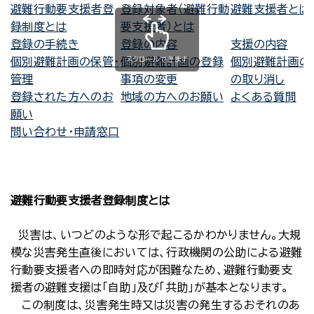
避難行動要支援者登
登録対象者（避難行動
避難支援者とは
録制度とは
要支援者）とは
登録の手続き
登録の内容
支援の内容
スクロールできます
個別避難計画の保管・
個別避難計画の登録
個別避難計画の
管理
事項の変更
の取り消し
登録された方へのお
地域の方へのお願い
よくある質問
願い
問い合わせ・申請窓口
避難行動要支援者登録制度とは
災害は、いつどのような形で起こるかわかりません。大規
模な災害発生直後においては、行政機関の公助による避難
行動要支援者への即時対応が困難なため、避難行動要支
援者の避難支援は「自助」及び「共助」が基本となります。
この制度は、災害発生時又は災害の発生するおそれのあ