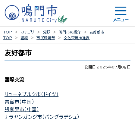
メニュー
TOP
カテゴリ
分野
鳴門市の紹介
友好都市
TOP
組織
市民環境部
文化交流推進課
友好都市
公開日 2025年07月09日
国際交流
リューネブルク市（ドイツ）
青島市（中国）
張家界市（中国）
ナラヤンガンジ市（バングラデシュ）