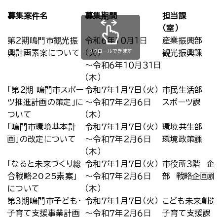
募集案件名
募集期間
担当課
（室）
第２期鳴門市観光振
令和６年１０月１日
産業振興部
スクロールできます
興計画素案について
（火）
観光振興課
～令和６年１０月３１日
（木）
「第２期 鳴門市スポー
令和７年１月７日（火）
市民生活部
ツ推進計画の策定」に
～令和７年２月６日
スポーツ課
ついて
（木）
「鳴門市環境基本計
令和７年１月７日（火）
環境共生部
画」の改定について
～令和７年２月６日
環境政策課
（木）
「なると未来づくり総
令和７年１月７日（火）
市役所３階 企
合戦略2025素案」
～令和７年２月６日
部 戦略企画課
について
（木）
第３期鳴門市子ども・
令和７年１月７日（火）
こども未来創造
子育て支援事業計画
～令和７年２月６日
子育て支援課