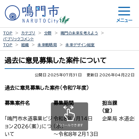
メニュー
TOP
カテゴリ
分野
鳴門の未来を考えよう
パブリックコメント
TOP
組織
未来戦略局
未来デザイン総室
過去に意見募集した案件について
公開日 2025年07月31日
更新日 2026年04月22日
過去に意見募集した案件（令和７年度）
募集案件名
募集期間
担当課
（室）
「鳴門市水道事業ビジ
令和８年１月１４日
企業局 水道企
スクロールできます
ョン２０２６（案）」につ
（水）
いて
～令和８年２月１３日