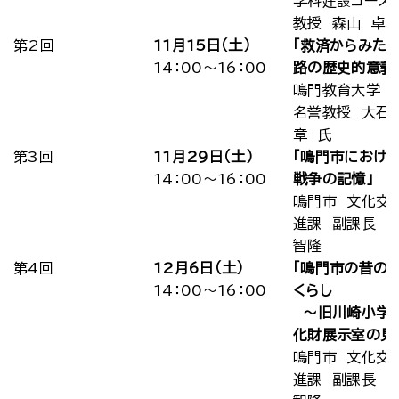
学科建設コース
教授 森山 卓郎
第2回
11月15日（土）
「救済からみた
14：00～16：00
路の歴史的意義
鳴門教育大学
名誉教授 大石
章 氏
第3回
11月29日（土）
「鳴門市におけ
14：00～16：00
戦争の記憶」
鳴門市 文化交
進課 副課長 
智隆
第4回
12月6日（土）
「鳴門市の昔の
14：00～16：00
くらし
～旧川崎小学
化財展示室の見
鳴門市 文化交
進課 副課長 