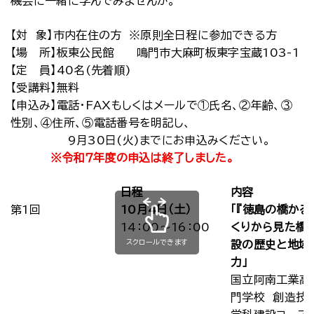
機会に一緒に学んでみませんか。
【対 象】市内在住の方 ※原則全日程に参加できる方
【場 所】板東公民館 鳴門市大麻町板東字宝蔵103-1
【定 員】40名(先着順)
【受講料】無料
【申込み】電話・FAXもしくはメールで①氏名、②年齢、③
性別、④住所、⑤電話番号を明記し、
9月30日(火)までにお申込みください。
※令和７年度の申込は終了しました。
日程
内容
第1回
10月4日（土）
「『徳島の橋かる
14：00～16：00
くりから見た橋
スクロールできます
設の歴史と地域
力」
国立阿南工業高
門学校 創造技