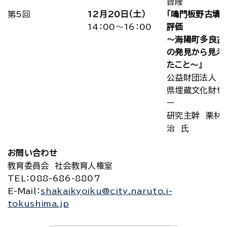
智隆
第5回
12月20日（土）
「鳴門板野古墳
14：00～16：00
評価
～海陽町多良古
の発見から見え
たこと～」
公益財団法人 
県埋蔵文化財セ
ー
研究主幹 栗林
治 氏
お問い合わせ
教育委員会 社会教育人権室
TEL
：088-686-8807
E-Mail
：
shakaikyoiku@city.naruto.i-
tokushima.jp