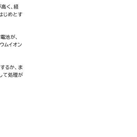
高く、経
はじめとす
電池が、
ウムイオン
しするか、ま
して処理が