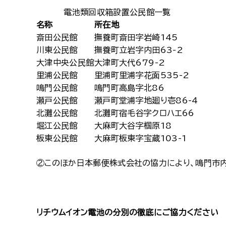
電池類回収箱設置公民館一覧
名称
所在地
斎田公民館
撫養町斎田字岩崎145
川東公民館
撫養町立岩字内田63-2
大津中央公民館
大津町大代679-2
里浦公民館
里浦町里浦字花面535-2
鳴門公民館
鳴門町高島字北86
瀬戸公民館
瀬戸町堂浦字地廻り壱86-4
北灘公民館
北灘町宿毛谷字クロハエ66
堀江公民館
大麻町大谷字椢原18
板東公民館
大麻町板東字宝蔵103-1
②このほか日本郵便株式会社の協力により、鳴門市
リチウムイオン電池の分別の徹底にご協力ください