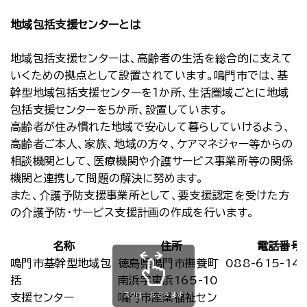
地域包括支援センターとは
地域包括支援センターは、高齢者の生活を総合的に支えて
いくための拠点として設置されています。鳴門市では、基
幹型地域包括支援センターを１か所、生活圏域ごとに地域
包括支援センターを５か所、設置しています。
高齢者が住み慣れた地域で安心して暮らしていけるよう、
高齢者ご本人、家族、地域の方々、ケアマネジャー等からの
相談機関として、医療機関や介護サービス事業所等の関係
機関と連携して問題の解決に努めます。
また、介護予防支援事業所として、要支援認定を受けた方
の介護予防・サービス支援計画の作成を行います。
名称
住所
電話番号
鳴門市基幹型地域包
徳島県鳴門市撫養町
088-615-14
括
南浜字東浜165-10
スクロールできます
支援センター
鳴門市産業福祉セン