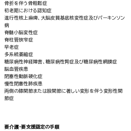
骨折を伴う骨粗鬆症
初老期における認知症
進行性核上麻痺、大脳皮質基底核変性症及びパーキンソン
病
脊髄小脳変性症
脊柱管狭窄症
早老症
多系統萎縮症
糖尿病性神経障害、糖尿病性腎症及び糖尿病性網膜症
脳血管疾患
閉塞性動脈硬化症
慢性閉塞性肺疾患
両側の膝関節または股関節に著しい変形を伴う変形性関
節症
要介護・要支援認定の手順