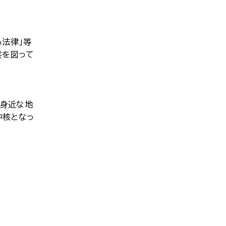
法律」等
実を図って
、身近な地
中核となっ