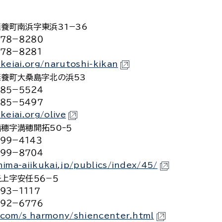
養町南浜字東浜31−36
７８−８２８０
７８−８２８１
keiai.org/narutoshi-kikan
撫養町大桑島字北の浜53
８５−５５２４
８５−５４９７
keiai.org/olive
穂字満穂開拓50ｰ５
９９−４１４３
９９−８７０４
hima-aiikukai.jp/publics/index/45/
上字安任５６−５
９３−１１１７
９２−６７７６
.com/s_harmony/shiencenter.html