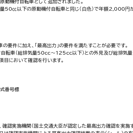
種原動機付自転車として追加されました。
量50㏄以下の原動機付自転車と同じ（白色）で年額2,000円
の要件に加え、「最高出力」の要件を満たすことが必要です。
転車（総排気量50cc～125cc以下）との外見及び総排気
の項目において確認を行います。
型式番号標
、確認実施機関（国土交通大臣が認定した最高出力確認を実施す