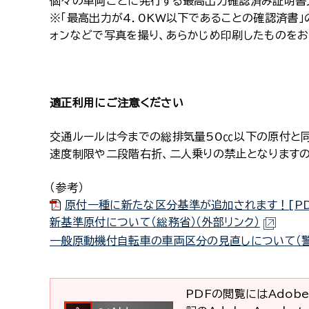
個々の車両ごとに発行する最高出力確認済み証明書
※「最高出力が4．0KW以下であることの確認済書」
ォンなどで写真を撮り、あらかじめ印刷したものをお
適正利用にご注意ください
交通ルールは今までの総排気量50㏄以下の原付と同
速度制限や二段階右折、二人乗りの禁止となります
（参考）
原付一種に新たな区分基準が追加されます！[PDF
新基準原付について（総務省）（外部リンク）
一般原動機付自転車の車両区分の見直しについて（警
PDFの閲覧にはAdobe