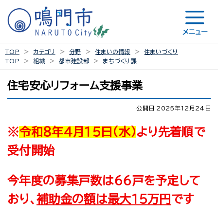
メニュー
TOP
カテゴリ
分野
住まいの情報
住まいづくり
TOP
組織
都市建設部
まちづくり課
住宅安心リフォーム支援事業
公開日 2025年12月24日
※
令和８年４月１５日（水）
より先着順で
受付開始
今年度の募集戸数は６６戸を予定して
おり、
補助金の額は最大１５万円
です