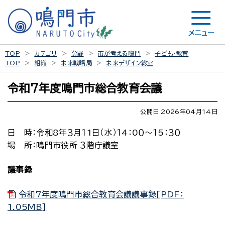
メニュー
TOP
カテゴリ
分野
市が考える鳴門
子ども・教育
TOP
組織
未来戦略局
未来デザイン総室
令和7年度鳴門市総合教育会議
公開日 2026年04月14日
日 時：令和8年３月１1日（水）１4：0０～１5：３０
場 所：鳴門市役所 ３階庁議室
議事録
令和7年度鳴門市総合教育会議議事録[PDF：
1.05MB]