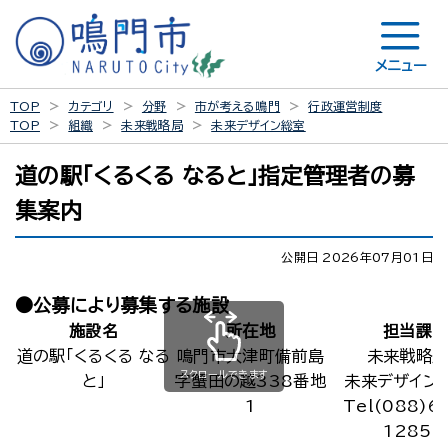
メニュー
TOP
カテゴリ
分野
市が考える鳴門
行政運営制度
TOP
組織
未来戦略局
未来デザイン総室
道の駅「くるくる なると」指定管理者の募
集案内
公開日 2026年07月01日
●公募により募集する施設
施設名
所在地
担当課
道の駅「くるくる なる
鳴門市大津町備前島
未来戦略
スクロールできます
と」
字蟹田の越338番地
未来デザイン
1
Tel(088)6
1285