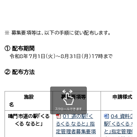
※ 募集要項等は、以下の手順に従い配布します。
① 配布期間
令和8年7月1日（火）～8月31日（月）１７時まで
② 配布方法
施設
募集要項等
申請様式
名
スクロールできます
鳴門市道の駅「くる
01_道の駅「く
04_資料③
くる なると」
るくる なると」_指
駅「くるくる な
定管理者募集要項
と」指定管理候