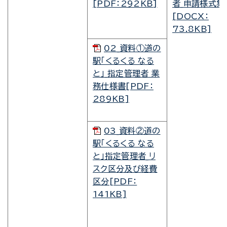
[PDF：292KB]
者_申請様式集
[DOCX：
73.8KB]
02_資料①道の
駅「くるくる なる
と」_指定管理者 業
務仕様書[PDF：
289KB]
03_資料②道の
駅「くるくる なる
と」指定管理者_リ
スク区分及び経費
区分[PDF：
141KB]