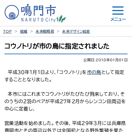
メニュー
TOP
組織
未来戦略局
未来デザイン総室
コウノトリが市の鳥に指定されました
公開日 2018年01月01日
平成３０年１月１日より、「コウノトリ」を
市の鳥
として指定
することとなりました。
本市にはこれまでコウノトリがたびたび飛来しており、そ
のうちの２羽のペアが平成２７年２月からレンコン田周辺を
中心に定着し、
営巣活動を始めました。その後、平成２９年３月には兵庫県
豊岡市とその周辺以外では全国初となる野外繁殖を果た