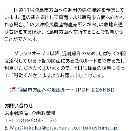
国道11号徳島市方面への退出の際の混雑を予想して
います。道の駅を退出して車両により徳島市方面へ向かわ
れる場合、「JA大津松茂農産物直売所えがお」の敷地を通
り右折をするほか、北島町方面へ左折することでも向かう
ことができます。
グランドオープン以降、混雑緩和のため、しばらくの間
は添付している下記の図面にある③のルートをできるだけ
利用いただきたく思いますので、当日は係員の誘導に従っ
てご移動くださいますようお願い申し上げます。
(
徳島市方面への退出ルート [PDF：226KB]
)
お問い合わせ
未来戦略局 企画政策課
TEL
：088-684-1120
E-Mail
：
kikaku@city.naruto.i-tokushima.jp