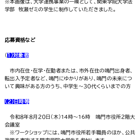
※本画像は、大学連携事業の一環として、関東学院大学法
学部 牧瀬ゼミの学生に制作していただきました。
応募資格など
（
１）対象者
市内在住・在学・在勤者または、市外在住の鳴門出身者、
転出入予定者など、鳴門にゆかりがあり、鳴門の未来につ
いて興味がある方のうち、中学生～３０代くらいまでの方
（２）日時等
令和８年８月２０日（木）14時～16時 鳴門市役所２階大
会議室
※ワークショップには、鳴門市役所若手職員のほか、公共