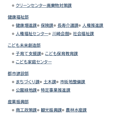
クリーンセンター廃棄物対策課
健康福祉部
健康増進課
保険課
長寿介護課
人権推進課
人権福祉センター
川崎会館
社会福祉課
こども未来創造部
子育て支援課
こども保育教育課
こども家庭センター
都市建設部
まちづくり課
土木課
市街地整備課
公園緑地課
特定事業推進課
産業振興部
商工政策課
観光振興課
農林水産課