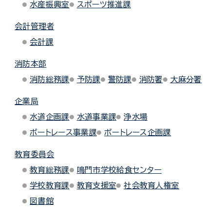
水産振興室
スポーツ推進課
会計管理者
会計課
消防本部
消防総務課
予防課
警防課
消防署
大麻分署
企業局
水道企画課
水道事業課
浄水場
ボートレース事業課
ボートレース企画課
教育委員会
教育総務課
鳴門市学校給食センター
学校教育課
教育支援室
社会教育人権室
図書館