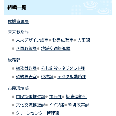
組織一覧
危機管理局
未来戦略局
未来デザイン総室
秘書広聴室
人事課
企画政策課
地域交通推進課
総務部
総務財政課
公共施設マネジメント課
契約検査室
税務課
デジタル戦略課
市民環境部
市民協働推進課
市民課
板東連絡所
文化交流推進課
ドイツ館
環境政策課
クリーンセンター管理課