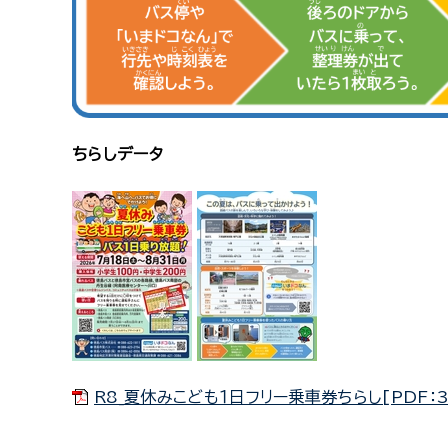
ちらしデータ
R8_夏休みこども１日フリー乗車券ちらし[PDF：3