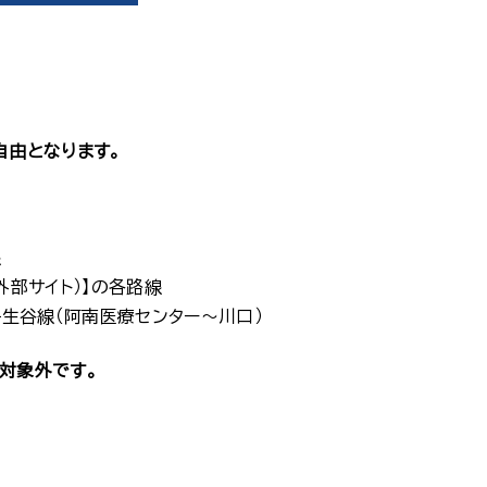
円
自由となります。
線
外部サイト）】の各路線
丹生谷線（阿南医療センター～川口）
対象外です。