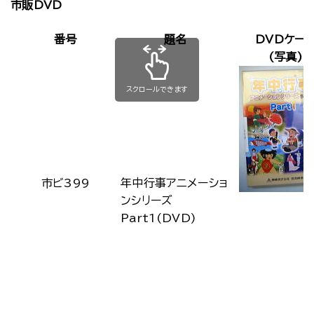
市販DVD
番号
題名
DVDケー
(写真)
スクロールできます
市ビ399
年中行事アニメーショ
ンシリーズ
Part1(DVD)