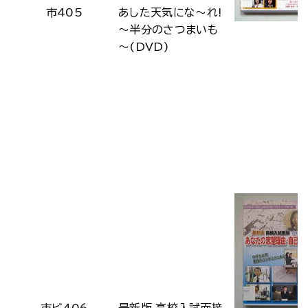
市405
あした天気にな～れ!
～半分のさつまいも
～(DVD)