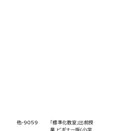
他-9059
「標準化教室」出前授
業 ビギナー版(小学