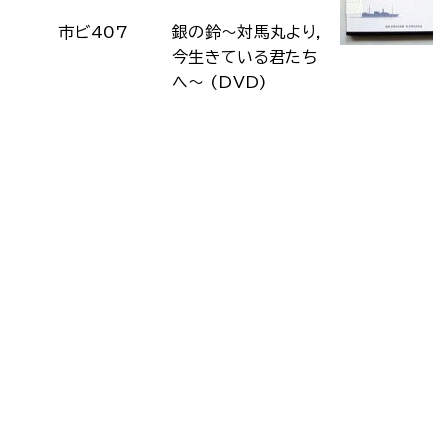
市ビ407
銀の鈴～対馬丸より,
今生きている君たち
へ～ (DVD)