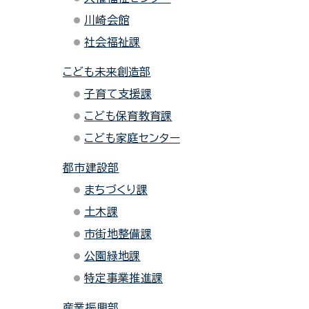
川崎会館
社会福祉課
こども未来創造部
子育て支援課
こども保育教育課
こども家庭センター
都市建設部
まちづくり課
土木課
市街地整備課
公園緑地課
特定事業推進課
産業振興部