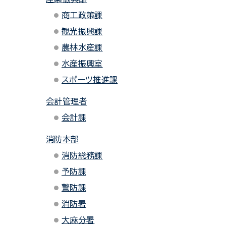
商工政策課
観光振興課
農林水産課
水産振興室
スポーツ推進課
会計管理者
会計課
消防本部
消防総務課
予防課
警防課
消防署
大麻分署