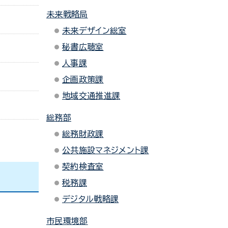
未来戦略局
未来デザイン総室
秘書広聴室
人事課
企画政策課
地域交通推進課
総務部
総務財政課
公共施設マネジメント課
契約検査室
税務課
デジタル戦略課
市民環境部