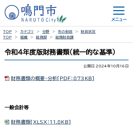
メニュー
TOP
カテゴリ
分野
市の財政
財政状況
TOP
組織
総務部
総務財政課
令和４年度版財務書類（統一的な基準）
公開日 2024年10月16日
財務書類の概要・分析[PDF：873KB]
一般会計等
財務書類[XLSX：11.8KB]