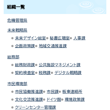
組織一覧
危機管理局
未来戦略局
未来デザイン総室
秘書広聴室
人事課
企画政策課
地域交通推進課
総務部
総務財政課
公共施設マネジメント課
契約検査室
税務課
デジタル戦略課
市民環境部
市民協働推進課
市民課
板東連絡所
文化交流推進課
ドイツ館
環境政策課
クリーンセンター管理課