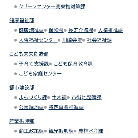
クリーンセンター廃棄物対策課
健康福祉部
健康増進課
保険課
長寿介護課
人権推進課
人権福祉センター
川崎会館
社会福祉課
こども未来創造部
子育て支援課
こども保育教育課
こども家庭センター
都市建設部
まちづくり課
土木課
市街地整備課
公園緑地課
特定事業推進課
産業振興部
商工政策課
観光振興課
農林水産課