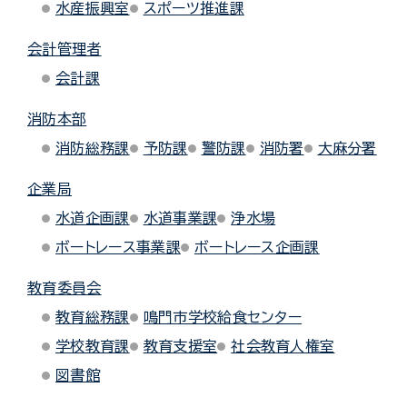
水産振興室
スポーツ推進課
会計管理者
会計課
消防本部
消防総務課
予防課
警防課
消防署
大麻分署
企業局
水道企画課
水道事業課
浄水場
ボートレース事業課
ボートレース企画課
教育委員会
教育総務課
鳴門市学校給食センター
学校教育課
教育支援室
社会教育人権室
図書館