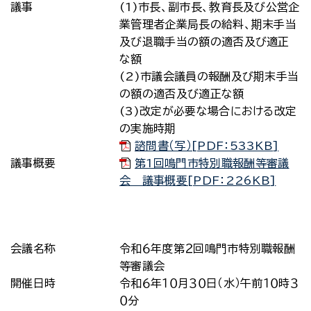
議事
(1)市長、副市長、教育長及び公営企
業管理者企業局長の給料、期末手当
及び退職手当の額の適否及び適正
な額
(2)市議会議員の報酬及び期末手当
の額の適否及び適正な額
(3)改定が必要な場合における改定
の実施時期
諮問書（写）[PDF：533KB]
議事概要
第1回鳴門市特別職報酬等審議
会 議事概要[PDF：226KB]
会議名称
令和６年度第２回鳴門市特別職報酬
等審議会
開催日時
令和６年１０月３０日（水）午前１０時３
０分