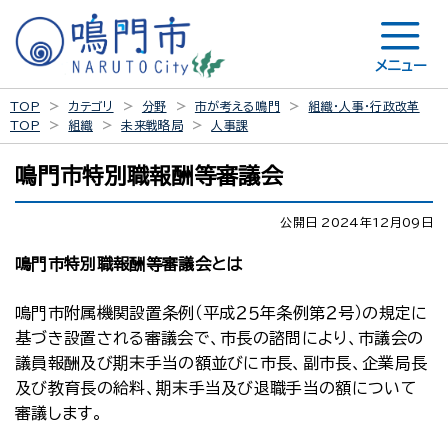
メニュー
TOP
カテゴリ
分野
市が考える鳴門
組織・人事・行政改革
TOP
組織
未来戦略局
人事課
鳴門市特別職報酬等審議会
公開日 2024年12月09日
鳴門市特別職報酬等審議会とは
鳴門市附属機関設置条例（平成２５年条例第２号）の規定に
基づき設置される審議会で、市長の諮問により、市議会の
議員報酬及び期末手当の額並びに市長、副市長、企業局長
及び教育長の給料、期末手当及び退職手当の額について
審議します。