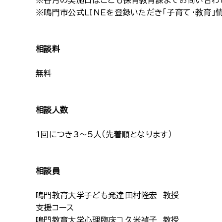
※各月の実施日はこども保育教育課までお問い合わ
※鳴門市公式LINEを登録いただき「子育て・教育
相談料
無料
相談人数
1回につき3～5人（先着順となります）
相談員
鳴門教育大学子ども発達
田村隆宏 教授
支援コース
鳴門教育大学心理臨床コ
久米禎子 教授