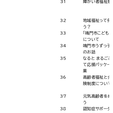
31
障がい者福祉制
32
地域福祉って何
う？
33
「鳴門市こども計
について
34
鳴門市うずっ子
のお話
35
なると まるごと
て応援パッケー
業
36
高齢者福祉と介
険制度について
37
元気高齢者をめ
う
38
認知症サポータ