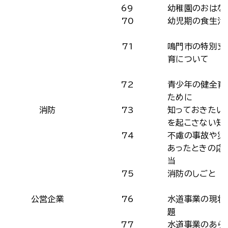
69
幼稚園のおはな
70
幼児期の食生活
71
鳴門市の特別支
育について
72
青少年の健全育
ために
消防
73
知っておきたい
を起こさない知
74
不慮の事故や災
あったときの応
当
75
消防のしごと
公営企業
76
水道事業の現状
題
77
水道事業のあら