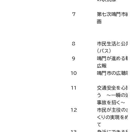
7
第七次鳴門市総
画
8
市民生活と公共
（バス）
9
鳴門が進める戦
広報
10
鳴門市の広聴事
11
交通安全を心掛
う ～一瞬の油
事故を招く～
12
市民が主役のま
くりの実現をめ
て