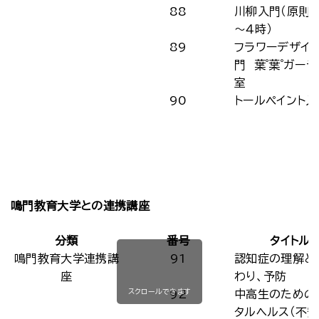
88
川柳入門（原則
～４時）
89
フラワーデザイ
門 葉゜葉゜ガー
室
90
トールペイント入
鳴門教育大学との連携講座
分類
番号
タイトル
鳴門教育大学連携講
91
認知症の理解と
座
わり、予防
スクロールできます
92
中高生のための
タルヘルス（不安