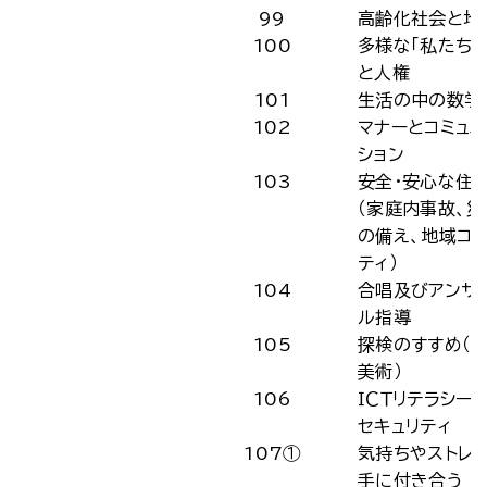
99
高齢化社会と地
100
多様な「私たちの
と人権
101
生活の中の数学
102
マナーとコミュ
ション
103
安全・安心な住
（家庭内事故、
の備え、地域コミ
ティ）
104
合唱及びアンサ
ル指導
105
探検のすすめ（芸
美術）
106
ＩＣＴリテラシー
セキュリティ
107①
気持ちやストレ
手に付き合う