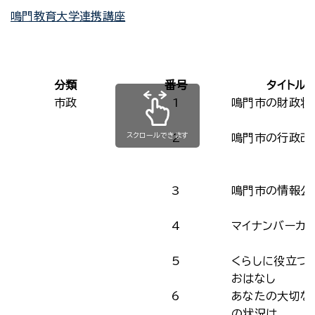
鳴門教育大学連携講座
分類
番号
タイトル
市政
1
鳴門市の財政状
スクロールできます
2
鳴門市の行政改
3
鳴門市の情報公
4
マイナンバーカ
5
くらしに役立つ
おはなし
6
あなたの大切な
の状況は