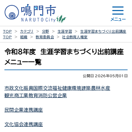
メニュー
TOP
カテゴリ
分野
生涯学習
生涯学習まちづくり出前講座
TOP
組織
教育委員会
社会教育人権室
令和８年度 生涯学習まちづくり出前講座
メニュー一覧
公開日 2026年05月01日
市政
文化振興国際交流
福祉
健康
環境
建築
農林水産
観光商工業
教育
消防
公営企業
民間企業連携講座
文化協会連携講座