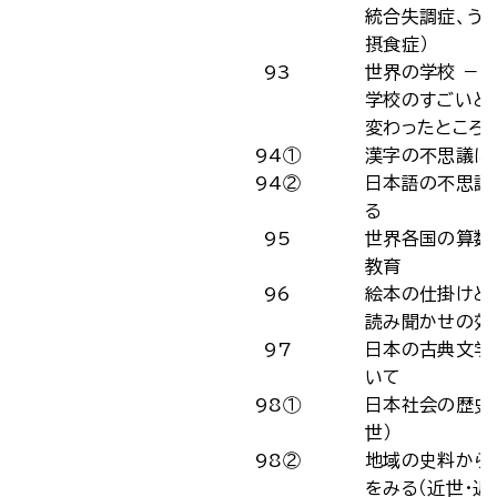
統合失調症、う
摂食症）
93
世界の学校 －
学校のすごいと
変わったところ
94①
漢字の不思議に
94②
日本語の不思議
る
95
世界各国の算数
教育
96
絵本の仕掛けと
読み聞かせの効
97
日本の古典文学
いて
98①
日本社会の歴史
世）
98②
地域の史料から
をみる（近世・近