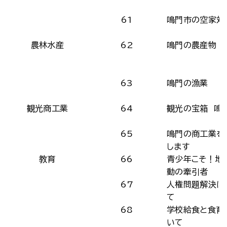
61
鳴門市の空家対
農林水産
62
鳴門の農産物
63
鳴門の漁業
観光商工業
64
観光の宝箱 鳴
65
鳴門の商工業を
します
教育
66
青少年こそ！地
動の牽引者
67
人権問題解決に
て
68
学校給食と食育
いて