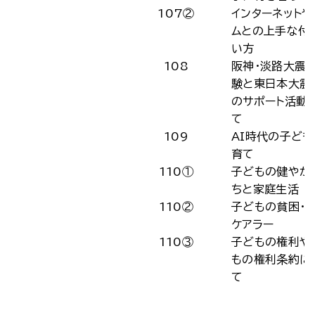
107②
インターネットや
ムとの上手な付
い方
108
阪神・淡路大震
験と東日本大震
のサポート活動
て
109
AI時代の子ども
育て
110①
子どもの健やか
ちと家庭生活
110②
子どもの貧困・
ケアラー
110③
子どもの権利や
もの権利条約に
て