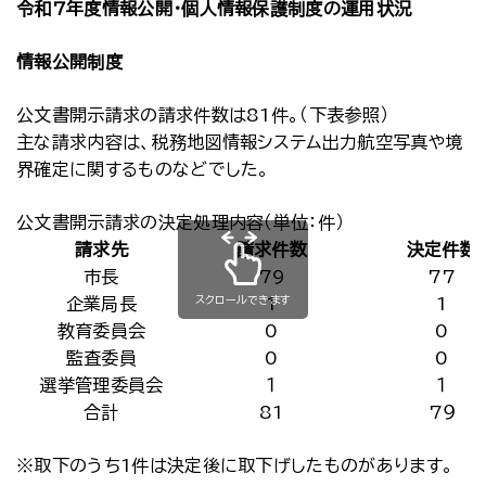
令和7年度情報公開・個人情報保護制度の運用状況
情報公開制度
公文書開示請求の請求件数は81件。（下表参照）
主な請求内容は、税務地図情報システム出力航空写真や境
界確定に関するものなどでした。
公文書開示請求の決定処理内容（単位：件）
請求先
請求件数
決定件数
市長
79
77
スクロールできます
企業局長
1
1
教育委員会
0
0
監査委員
0
0
選挙管理委員会
１
１
合計
81
7９
※取下のうち1件は決定後に取下げしたものがあります。