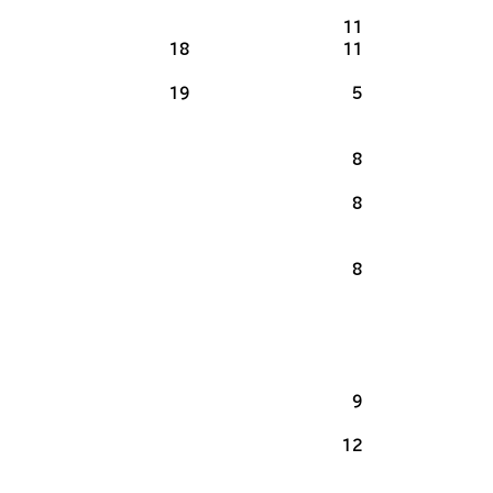
11
18
11
19
5
8
1
8
2
8
9
12