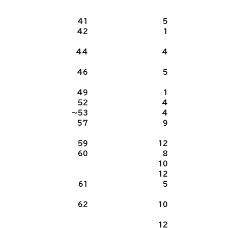
41
5
42
1
44
4
46
5
49
1
52
4
～53
4
57
9
59
12
60
8
10
12
61
5
62
10
1
12
2