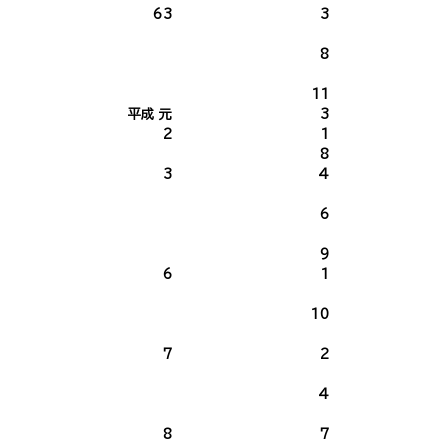
63
3
2
8
11
平成 元
3
2
1
8
3
4
6
2
9
6
1
2
10
7
2
1
4
8
7
2