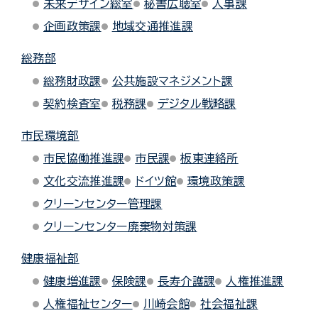
未来デザイン総室
秘書広聴室
人事課
企画政策課
地域交通推進課
総務部
総務財政課
公共施設マネジメント課
契約検査室
税務課
デジタル戦略課
市民環境部
市民協働推進課
市民課
板東連絡所
文化交流推進課
ドイツ館
環境政策課
クリーンセンター管理課
クリーンセンター廃棄物対策課
健康福祉部
健康増進課
保険課
長寿介護課
人権推進課
人権福祉センター
川崎会館
社会福祉課