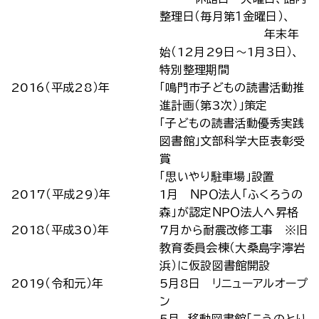
整理日（毎月第１金曜日）、
年末年
始（12月29日～1月3日）、
特別整理期間
2016（平成28）年
「鳴門市子どもの読書活動推
進計画（第3次）」策定
「子どもの読書活動優秀実践
図書館」文部科学大臣表彰受
賞
「思いやり駐車場」設置
2017（平成29）年
1月 ＮＰＯ法人「ふくろうの
森」が認定ＮＰＯ法人へ昇格
2018（平成30）年
7月から耐震改修工事 ※旧
教育委員会棟（大桑島字濘岩
浜）に仮設図書館開設
2019（令和元）年
5月8日 リニューアルオープ
ン
5月 移動図書館「こうのとり