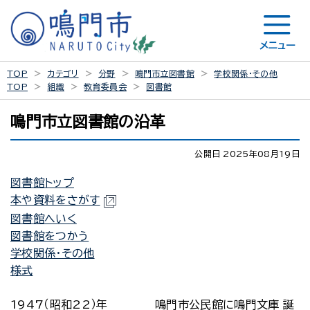
メニュー
TOP
カテゴリ
分野
鳴門市立図書館
学校関係・その他
TOP
組織
教育委員会
図書館
鳴門市立図書館の沿革
公開日 2025年08月19日
図書館トップ
本や資料をさがす
図書館へいく
図書館をつかう
学校関係・その他
様式
1947（昭和22）年
鳴門市公民館に鳴門文庫 誕