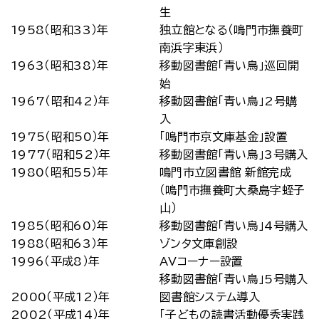
生
1958（昭和33）年
独立館となる（鳴門市撫養町
南浜字東浜）
1963（昭和38）年
移動図書館「青い鳥」巡回開
始
1967（昭和42）年
移動図書館「青い鳥」2号購
入
1975（昭和50）年
「鳴門市京文庫基金」設置
1977（昭和52）年
移動図書館「青い鳥」3号購入
1980（昭和55）年
鳴門市立図書館 新館完成
（鳴門市撫養町大桑島字蛭子
山）
1985（昭和60）年
移動図書館「青い鳥」4号購入
1988（昭和63）年
ゾンタ文庫創設
1996（平成8）年
AVコーナー設置
移動図書館「青い鳥」5号購入
2000（平成12）年
図書館システム導入
2002（平成14）年
「子どもの読書活動優秀実践