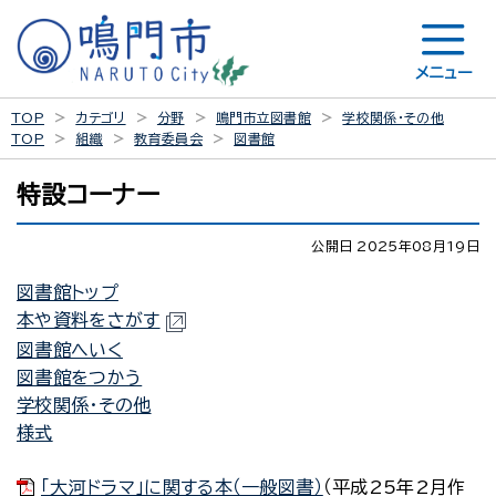
メニュー
TOP
カテゴリ
分野
鳴門市立図書館
学校関係・その他
TOP
組織
教育委員会
図書館
特設コーナー
公開日 2025年08月19日
図書館トップ
本や資料をさがす
図書館へいく
図書館をつかう
学校関係・その他
様式
「大河ドラマ」に関する本（一般図書）
（平成25年2月作