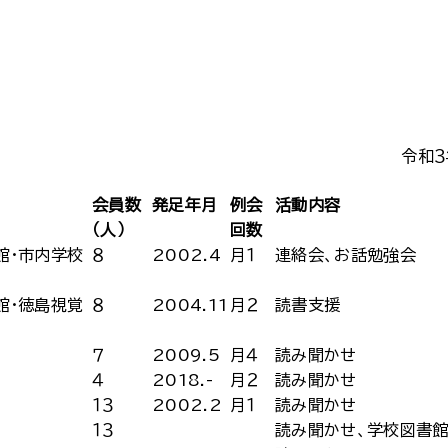
令和３
会員数
発足年月
例会
活動内容
（人）
回数
館・市内学校
８
2002.4
月１
連絡会、お話勉強会
館・徳島視覚
８
2004.11
月２
読書支援
７
2009.5
月４
読み聞かせ
４
2018.-
月２
読み聞かせ
１３
2002.2
月１
読み聞かせ
１３
読み聞かせ、学校図書