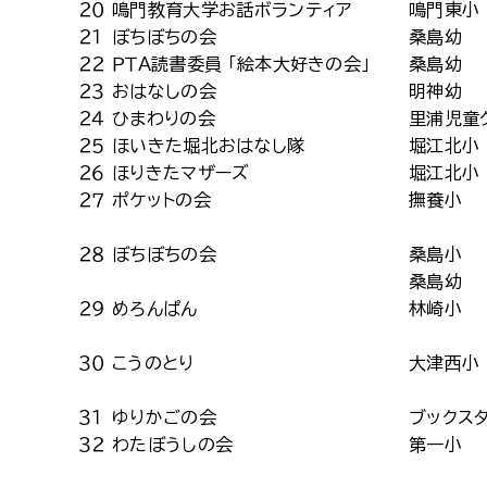
２０
鳴門教育大学お話ボランティア
鳴門東小
２１
ぼちぼちの会
桑島幼
２２
ＰＴＡ読書委員 「絵本大好きの会」
桑島幼
２３
おはなしの会
明神幼
２４
ひまわりの会
里浦児童
２５
ほいきた堀北おはなし隊
堀江北小
２６
ほりきたマザーズ
堀江北小
２７
ポケットの会
撫養小
２８
ぼちぼちの会
桑島小
桑島幼
２９
めろんぱん
林崎小
３０
こうのとり
大津西小
３１
ゆりかごの会
ブックス
３２
わたぼうしの会
第一小