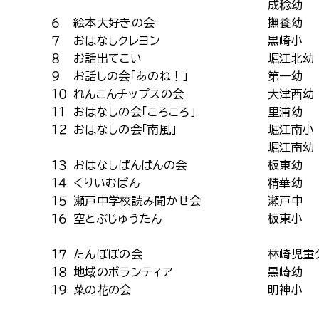
成稔幼
６
絵本大好きの会
撫養幼
７
おはなしクレヨン
黒崎小
８
お話出てこい
堀江北幼
９
お話しの会「あのね！」
第一幼
１０
れんこんチップスの会
大津西幼
１１
おはなしの会「ころころ」
里浦幼
１２
おはなしの会「南風」
堀江南小
堀江南幼
１３
おはなしばんばんの会
板東幼
１４
くりいむぱん
精華幼
１５
瀬戸中学校読み聞かせ会
瀬戸中
１６
空とぶじゅうたん
板東小
１７
たんぽぽの会
林崎児童
１８
地域のボランティア
黒崎幼
１９
菜の花の会
明神小