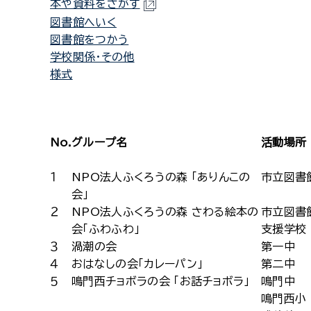
本や資料をさがす
図書館へいく
図書館をつかう
学校関係・その他
様式
No.
グループ名
活動場所
１
NPO法人ふくろうの森 「ありんこの
市立図書
会」
２
NPO法人ふくろうの森 さわる絵本の
市立図書
会「ふわふわ」
支援学校
３
渦潮の会
第一中
４
おはなしの会「カレーパン」
第二中
５
鳴門西チョボラの会 「お話チョボラ」
鳴門中
鳴門西小