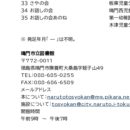
３３
さやの会
板東児童
３４
お話しの会
鳴門西児
３５
お話しの会あのね
第一幼稚
木津児童
※ 発足年月「 — 」は不明。
鳴門市立図書館
〒772-0011
徳島県鳴門市撫養町大桑島字蛭子山49
TEL
：088-685-0255
FAX
：088-686-6589
メールアドレス
本について
：
narutotosyokan@mg.pikara.ne
施設について
：
tosyokan@city.naruto.i-toku
開館時間
午前９時 ～ 午後７時