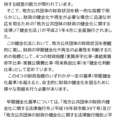
持する経営の能力が問われています。
そこで、地方公共団体の財政状況を統一的な指標で明
らかにし、財政の健全化や再生が必要な場合に迅速な対
応を取るための「地方公共団体の財政の健全化に関する
法律」（「健全化法」）が平成21年4月に全面施行されまし
た。
この健全化法において、地方公共団体の財政状況を客観
的に表し、財政の早期健全化や再生の必要性を判断するた
めの指標として、４つの財政指標（実質赤字比率・連結実質
赤字比率・実質公債費比率・将来負担比率）を「健全化判断
比率」として定めています。
この４つの財政指標のいずれかが一定の基準（早期健全
化基準）を超えると、自主的に財政の健全化を図るために
様々な取組を行う必要があります。
早期健全化基準については、「地方公共団体の財政の健
全化に関する法律施行令」（平成19年政令第397号）及び
「地方公共団体の財政の健全化に関する法律施行規則」（平