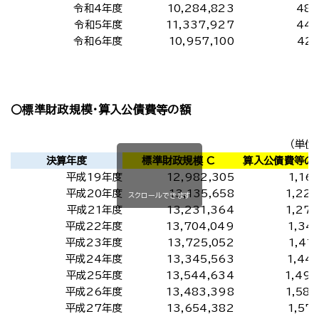
令和4年度
10,284,823
487
令和5年度
11,337,927
446
令和6年度
10,957,100
422
○標準財政規模・算入公債費等の額
（単位
決算年度
標準財政規模 C
算入公債費等の額
平成19年度
12,982,305
1,16
平成20年度
13,135,658
1,22
スクロールできます
平成21年度
13,231,364
1,27
平成22年度
13,704,049
1,34
平成23年度
13,725,052
1,41
平成24年度
13,345,563
1,44
平成25年度
13,544,634
1,499
平成26年度
13,483,398
1,58
平成27年度
13,654,382
1,57