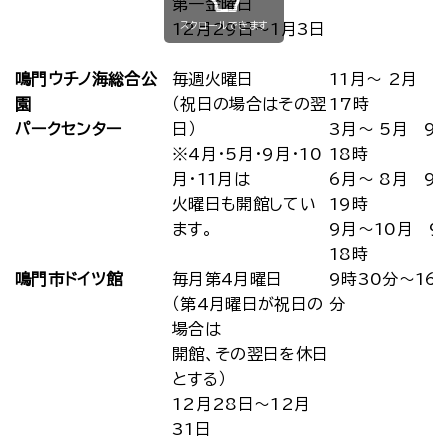
第一金曜日
スクロールできます
12月29日～1月3日
鳴門ウチノ海総合公
毎週火曜日
11月～ 2月 
園
（祝日の場合はその翌
17時
パークセンター
日）
3月～ 5月 9
※4月･5月･9月･10
18時
月･11月は
6月～ 8月 9
火曜日も開館してい
19時
ます。
9月～10月 9
18時
鳴門市ドイツ館
毎月第4月曜日
9時30分～16
（第4月曜日が祝日の
分
場合は
開館、その翌日を休日
とする）
12月28日～12月
31日