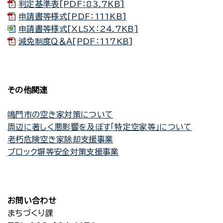
判定基準表[PDF：83.7KB]
申請書等様式[PDF：111KB]
申請書等様式[XLSX：24.7KB]
減免制度Ｑ＆Ａ[PDF：117KB]
その他関連
鳴門市の空き家対策について
周辺に著しく悪影響を及ぼす「特定空家等」について
老朽危険空き家除却支援事業
ブロック塀等安全対策支援事業
お問い合わせ
まちづくり課