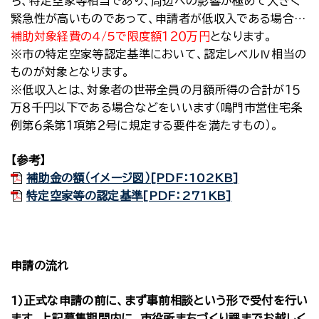
ち、特定空家等相当であり、周辺への影響が極めて大きく
緊急性が高いものであって、申請者が低収入である場合…
補助対象経費の4/5で限度額１２０万円
となります。
※市の特定空家等認定基準において、認定レベルⅣ相当の
ものが対象となります。
※低収入とは、対象者の世帯全員の月額所得の合計が１５
万８千円以下である場合などをいいます（鳴門市営住宅条
例第６条第１項第２号に規定する要件を満たすもの）。
【参考】
補助金の額（イメージ図）[PDF：102KB]
特定空家等の認定基準[PDF：271KB]
申請の流れ
1)正式な申請の前に、まず事前相談という形で受付を行い
ます。上記募集期間内に、市役所まちづくり課までお越しく