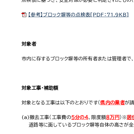
点検表に基づき、安全対策が必要と判定されたもの（
【参考】ブロック塀等の点検表[PDF：71.9KB]
対象者
市内に存するブロック塀等の所有者または管理者で
対象工事・補助額
対象となる工事は以下のとおりです（
県内の業者
が請
(a)撤去工事（工事費の
５分の４
、限度額
８万円
）※
居
道路等に面しているブロック塀等自体の高さが全