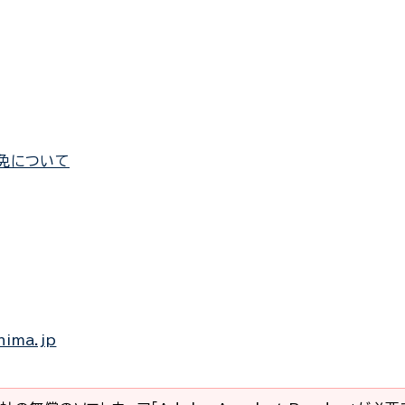
免について
hima.jp