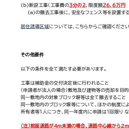
(b)新設工事（工事費の
３分の２
、限度額
２６．６万円
(a)の撤去工事後に、安全なフェンス等を設置す
居住誘導区域
については、こちらからご確認ください
その他要件
以下の条件を全て満たす必要があります。
工事は補助金の交付決定後に行われること
（申請者が法人の場合）敷地及び建物等の売却を目
同一敷地内の対象ブロック塀等は全て撤去すること
同一敷地内のブロック塀等について、ほかの制度に
所有者等１人につき、同一年度内に申請は１回限り 
（注）前面道路が4m未満の場合、道路中心線から2