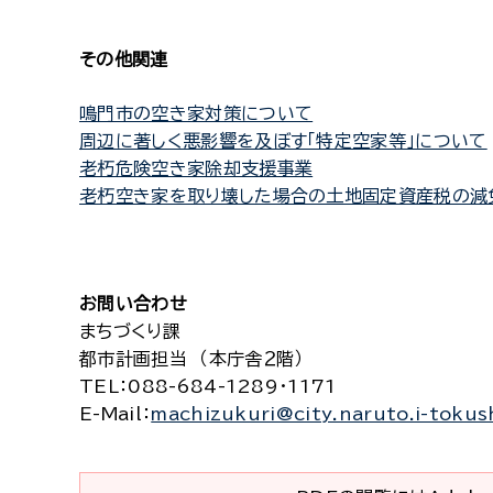
その他関連
鳴門市の空き家対策について
周辺に著しく悪影響を及ぼす「特定空家等」について
老朽危険空き家除却支援事業
老朽空き家を取り壊した場合の土地固定資産税の減
お問い合わせ
まちづくり課
都市計画担当 （本庁舎２階）
TEL
：088-684-1289・1171
E-Mail
：
machizukuri@city.naruto.i-tokus