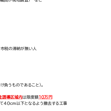
職員が現地調査） など
、市税の滞納が無い人
け負うものであること）。
住誘導区域内
は限度額
１０万円
て４０cm以下となるよう撤去する工事