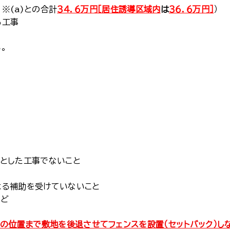
※(a)との合計
３４．６万円
［居住誘導区域内
は
３６．６万円］
）
る工事
。
的とした工事でないこと
よる補助を受けていないこと
など
mの位置まで敷地を後退させてフェンスを設置（セットバック）し