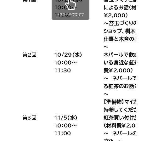
10：00～
によるお話（材
スクロールできます
11：30
¥2,000）
～苔玉づくりの
ショップ、樹木
仕事と木育のは
～
第2回
10/29(水)
ネパールで飲ま
10：00～
いる身近な紅茶
11：30
費¥2,000）
～ ネパールで
る紅茶のお話
～
【準備物】マイカ
持参してくださ
第3回
11/5(水)
紅茶買い付け旅
10：00～
（材料費¥2,00
11：00
～ ネパールの