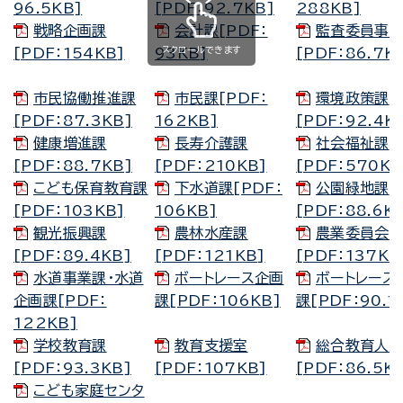
96.5KB]
[PDF：92.7KB]
288KB]
戦略企画課
会計課[PDF：
監査委員事
スクロールできます
[PDF：154KB]
93KB]
[PDF：86.7K
市民協働推進課
市民課[PDF：
環境政策課
[PDF：87.3KB]
162KB]
[PDF：92.4K
健康増進課
長寿介護課
社会福祉課
[PDF：88.7KB]
[PDF：210KB]
[PDF：570KB
こども保育教育課
下水道課[PDF：
公園緑地課
[PDF：103KB]
106KB]
[PDF：88.6K
観光振興課
農林水産課
農業委員会
[PDF：89.4KB]
[PDF：121KB]
[PDF：137KB
水道事業課・水道
ボートレース企画
ボートレース
企画課[PDF：
課[PDF：106KB]
課[PDF：90.1
122KB]
学校教育課
教育支援室
総合教育人
[PDF：93.3KB]
[PDF：107KB]
[PDF：86.5K
こども家庭センタ