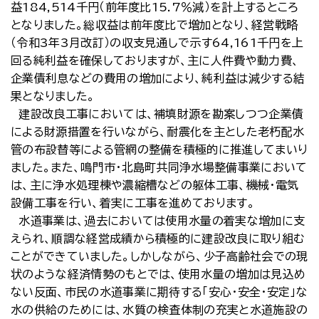
益184,514千円（前年度比15.7％減）を計上するところ
となりました。総収益は前年度比で増加となり、経営戦略
（令和3年3月改訂）の収支見通しで示す64,161千円を上
回る純利益を確保しておりますが、主に人件費や動力費、
企業債利息などの費用の増加により、純利益は減少する結
果となりました。
建設改良工事においては、補填財源を勘案しつつ企業債
による財源措置を行いながら、耐震化を主とした老朽配水
管の布設替等による管網の整備を積極的に推進してまいり
ました。また、鳴門市・北島町共同浄水場整備事業において
は、主に浄水処理棟や濃縮槽などの躯体工事、機械・電気
設備工事を行い、着実に工事を進めております。
水道事業は、過去においては使用水量の着実な増加に支
えられ、順調な経営成績から積極的に建設改良に取り組む
ことができていました。しかしながら、少子高齢社会での現
状のような経済情勢のもとでは、使用水量の増加は見込め
ない反面、市民の水道事業に期待する「安心・安全・安定」な
水の供給のためには、水質の検査体制の充実と水道施設の