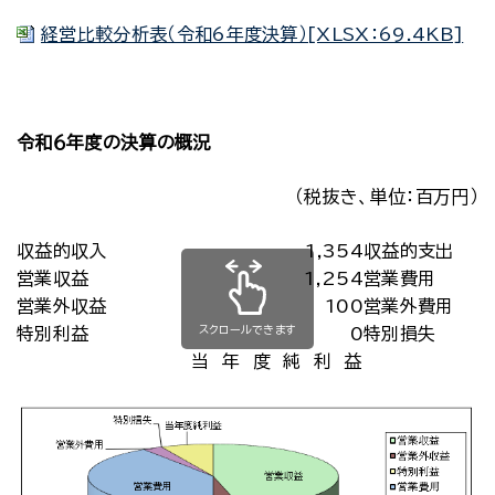
経営比較分析表（令和6年度決算）[XLSX：69.4KB]
令和６年度の決算の概況
（税抜き、単位：百万円）
収益的収入
1,354
収益的支出
営業収益
1,254
営業費用
営業外収益
100
営業外費用
スクロールできます
特別利益
0
特別損失
当 年 度 純 利 益