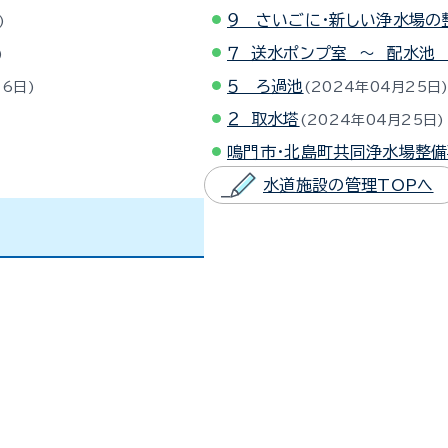
９ さいごに・新しい浄水場の
７ 送水ポンプ室 ～ 配水池
５ ろ過池
16日
2024年04月25日
２ 取水塔
2024年04月25日
鳴門市・北島町共同浄水場整
水道施設の管理TOPへ