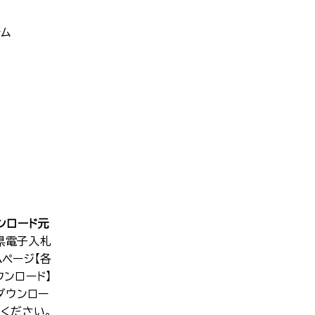
ム
ンロード元
県電子入札
ムページ【各
ウンロード】
ダウンロー
てください。