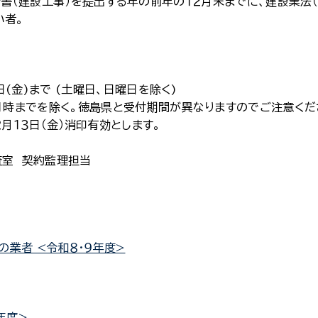
請書（建設工事）を提出する年の前年の１２月末までに、建設業法（
い者。
日(金)まで (土曜日、日曜日を除く)
１時までを除く。徳島県と受付期間が異なりますのでご注意くだ
月１３日（金）消印有効とします。
査室 契約監理担当
の業者 <令和８・９年度>
年度>