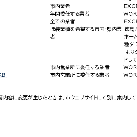
市内業者
EXC
年間委任する業者
WOR
全ての業者
EXC
ほ装業種を希望する市内・県内業
徳島
者
ホー
種ダ
より
ドし
市内営業所に委任する業者
WOR
B]
市内営業所に委任する業者
WOR
請内容に変更が生じたときは、市ウェブサイトにて別に案内して