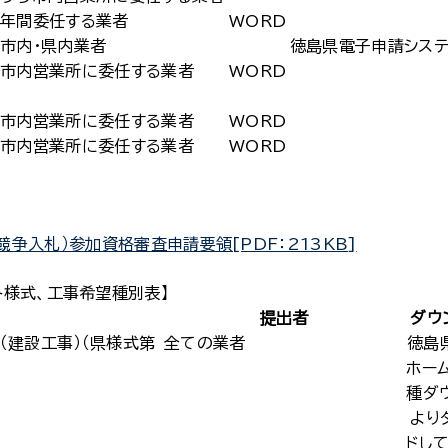
年間委任する業者
WORD
市内・県内業者
徳島県電子申請システ
市内営業所に委任する業者
WORD
市内営業所に委任する業者
WORD
市内営業所に委任する業者
WORD
争入札）参加資格審査申請要領[PDF：213KB]
各様式、工事希望種別表】
提出者
ダウ
（建設工事）（県様式第
全ての業者
徳島
ホー
種ダ
より
ドし