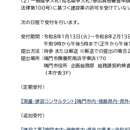
（２） 一般競争入札（指名競争入札）参加資格審査申
法律第１００号）に基づく建設業の許可を受けていな
次の日程で受付を行います。
受付期間 ：
令和８年１月１３日(火)～令和８年２月１３
午前９時から午後５時まで（正午から午後
提出方法 ：
持参 または郵送 ※郵送での提出の場合２
提出場所 ：
鳴門市撫養町南浜字東浜170
鳴門市役所 企画総務部 総務課契約検
(本庁舎３F)
（定期受付）
【測量・建設コンサルタント】鳴門市内・徳島県内・県外
（追加受付）
【建設工事】鳴門市内・徳島県内・県外の業者<令和８