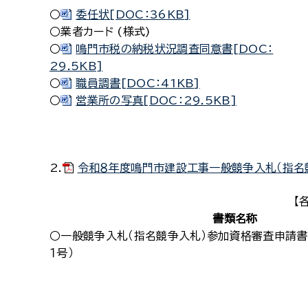
○
委任状[DOC：36KB]
○業者カード (様式)
○
鳴門市税の納税状況調査同意書[DOC：
29.5KB]
○
職員調書[DOC：41KB]
○
営業所の写真[DOC：29.5KB]
2.
令和８年度鳴門市建設工事一般競争入札（指名競
【
書類名称
○一般競争入札（指名競争入札）参加資格審査申請書
１号）