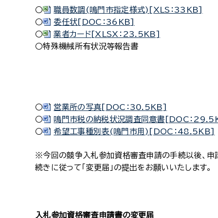
○
職員数調(鳴門市指定様式)[XLS：33KB]
○
委任状[DOC：36KB]
○
業者カード[XLSX：23.5KB]
○特殊機械所有状況等報告書
○
営業所の写真[DOC：30.5KB]
○
鳴門市税の納税状況調査同意書[DOC：29.5K
○
希望工事種別表(鳴門市用)[DOC：48.5KB]
※今回の競争入札参加資格審査申請の手続以後、申
続きに従って「変更届」の提出をお願いいたします。
入札参加資格審査申請書の変更届