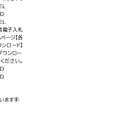
EL
D
EL
県電子入札
ムページ【各
ウンロード】
ダウンロー
てください。
D
D
います手